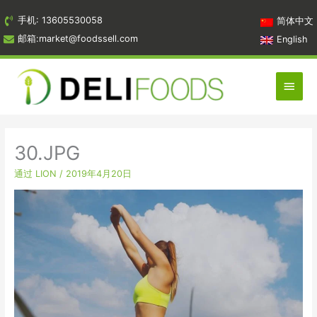
跳
手机: 13605530058
简体中文
到
邮箱:market@foodssell.com
English
内
容
主
菜
单
30.JPG
通过
LION
/
2019年4月20日