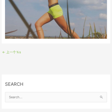
←
上一个％s
SEARCH
S
e
a