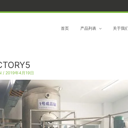
跳
S
到
e
内
a
容
r
首页
产品列表
关于我
c
h
f
o
CTORY5
r
N
/
2019年4月19日
: