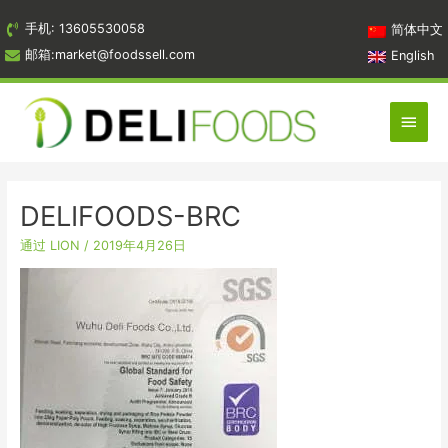
跳
手机: 13605530058
简体中文
到
邮箱:market@foodssell.com
English
内
容
主
菜
单
DELIFOODS-BRC
通过
LION
/
2019年4月26日