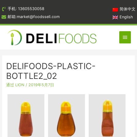
跳
手机: 13605530058
简体中文
到
邮箱:market@foodssell.com
English
内
容
主
菜
单
DELIFOODS-PLASTIC-
BOTTLE2_02
通过
LION
/
2019年5月7日