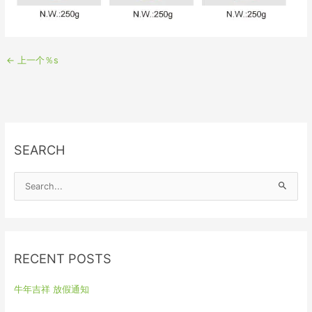
←
上一个％s
SEARCH
S
e
a
r
RECENT POSTS
c
h
牛年吉祥 放假通知
f
o