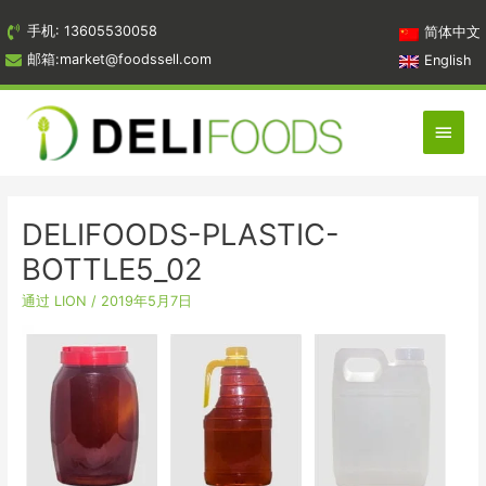
跳
手机: 13605530058
简体中文
到
邮箱:market@foodssell.com
English
内
容
主
菜
单
DELIFOODS-PLASTIC-
BOTTLE5_02
通过
LION
/
2019年5月7日