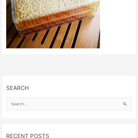
SEARCH
S
e
a
r
RECENT POSTS
c