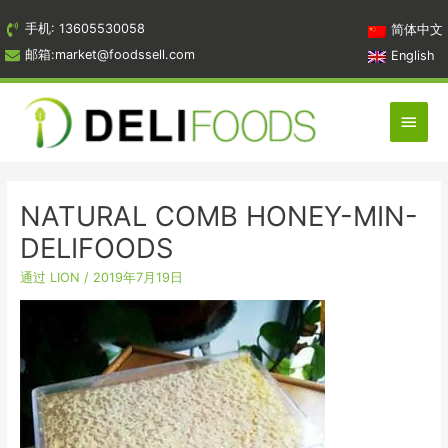
跳
手机: 13605530058
简体中文
到
邮箱:market@foodssell.com
English
内
容
主
菜
单
NATURAL COMB HONEY-MIN-
DELIFOODS
通过
LION
/
2019年7月19日