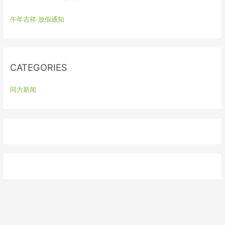
h
牛年吉祥 放假通知
f
o
r
:
CATEGORIES
同力新闻