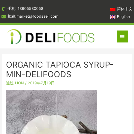
跳
手机: 13605530058
简体中文
到
邮箱:market@foodssell.com
English
内
容
主
菜
单
ORGANIC TAPIOCA SYRUP​-
MIN-DELIFOODS
通过
LION
/
2019年7月19日