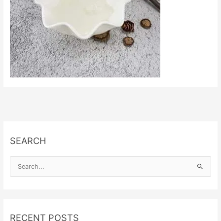
SEARCH
S
e
a
r
RECENT POSTS
c