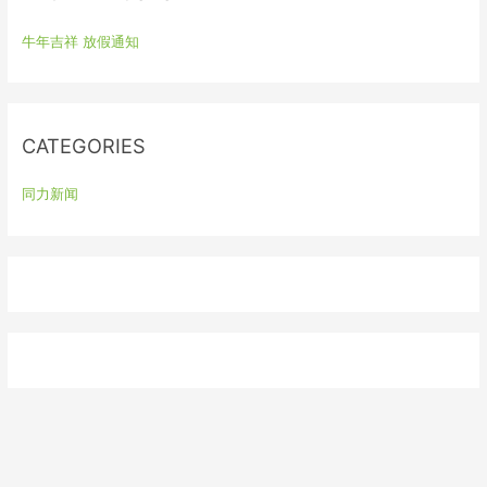
h
牛年吉祥 放假通知
f
o
r
:
CATEGORIES
同力新闻