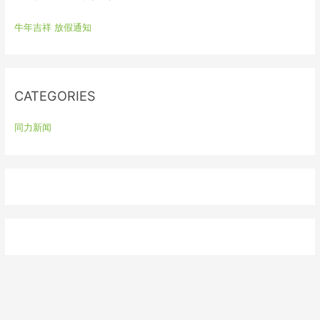
h
牛年吉祥 放假通知
f
o
r
:
CATEGORIES
同力新闻