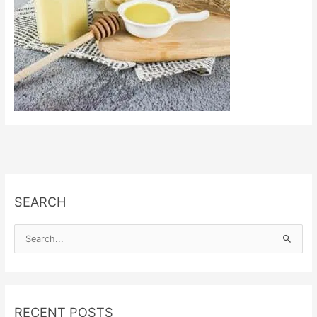
SEARCH
S
e
a
r
RECENT POSTS
c