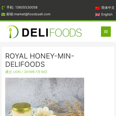
跳
手机: 13605530058
简体中文
到
邮箱:market@foodssell.com
English
内
容
主
菜
单
ROYAL HONEY-MIN-
DELIFOODS
通过
LION
/
2019年7月19日