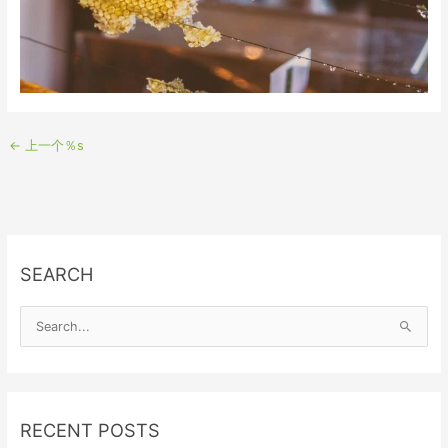
←
上一个％s
SEARCH
S
e
a
r
RECENT POSTS
c