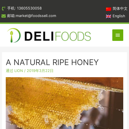
跳
手机: 13605530058
简体中文
到
邮箱:market@foodssell.com
English
内
容
主
菜
单
A NATURAL RIPE HONEY
通过
LION
/
2019年3月22日