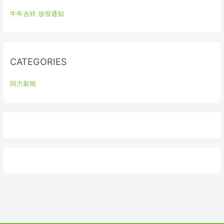
h
牛年吉祥 放假通知
f
o
r
:
CATEGORIES
同力新闻