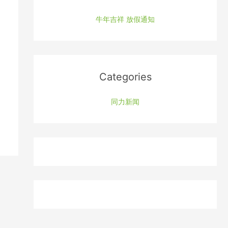
h
f
牛年吉祥 放假通知
o
r
:
Categories
同力新闻