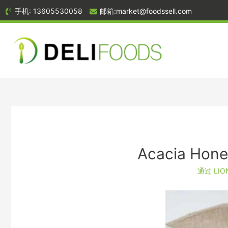
手机: 13605530058
邮箱:market@foodssell.com
Acacia Hone
通过
LI