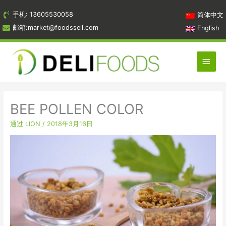
跳
手机: 13605530058
简体中文
到
邮箱:market@foodssell.com
English
内
容
主
菜
单
BEE POLLEN COLOR
通过
LION
/
2018年3月16日