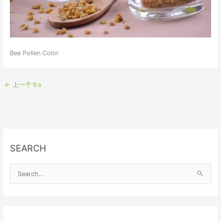
Bee Pollen Color
←
上一个％s
SEARCH
S
e
a
r