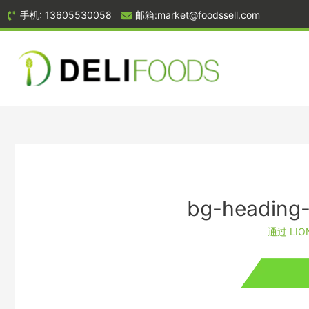
手机: 13605530058
邮箱:market@foodssell.com
bg-heading-
通过
LIO