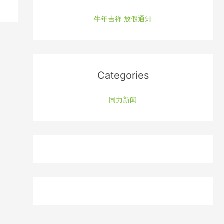
h
f
牛年吉祥 放假通知
o
r
:
Categories
同力新闻