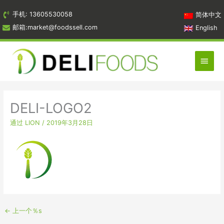
跳
手机: 13605530058
简体中文
到
邮箱:market@foodssell.com
English
内
容
主
菜
单
DELI-LOGO2
通过
LION
/
2019年3月28日
←
上一个％s