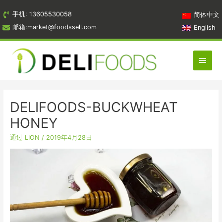
跳
手机: 13605530058
简体中文
到
邮箱:market@foodssell.com
English
内
容
主
菜
单
DELIFOODS-BUCKWHEAT
HONEY
通过
LION
/
2019年4月28日