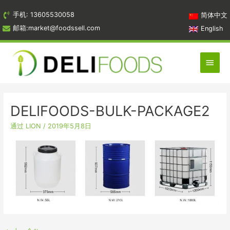
跳
手机: 13605530058
简体中文
到
邮箱:market@foodssell.com
English
内
容
主
菜
单
DELIFOODS-BULK-PACKAGE2
通过
LION
/
2019年5月8日