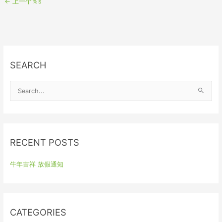
←
上一个％s
SEARCH
S
e
a
r
RECENT POSTS
c
h
牛年吉祥 放假通知
f
o
r
:
CATEGORIES