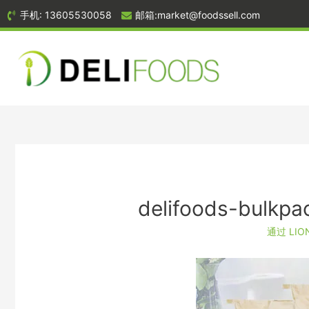
手机: 13605530058
邮箱:market@foodssell.com
delifoods-bulkpac
通过
LIO