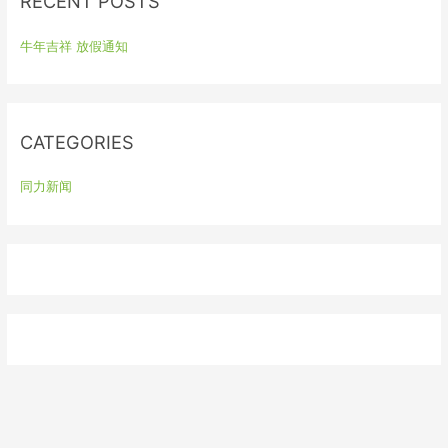
RECENT POSTS
c
h
牛年吉祥 放假通知
f
o
r
:
CATEGORIES
同力新闻