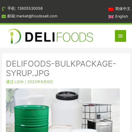
跳
手机: 13605530058
简体中文
到
邮箱:market@foodssell.com
English
内
容
主
菜
单
DELIFOODS-BULKPACKAGE-
SYRUP.JPG
通过
LION
/
2022年9月9日