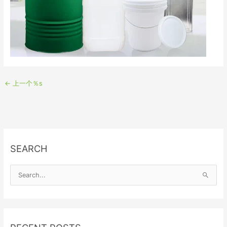
←
上一个％s
SEARCH
S
e
a
r