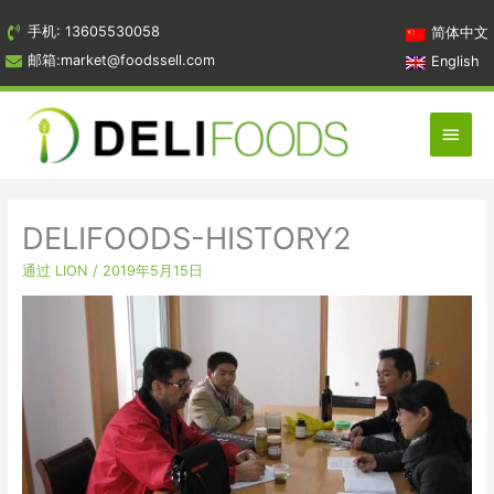
跳
手机: 13605530058
简体中文
到
邮箱:market@foodssell.com
English
内
容
主
菜
单
DELIFOODS-HISTORY2
通过
LION
/
2019年5月15日