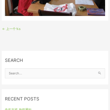
←
上一个％s
SEARCH
S
e
a
r
RECENT POSTS
c
h
牛年吉祥 放假通知