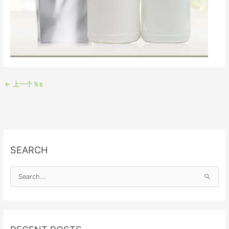
←
上一个％s
SEARCH
S
e
a
r