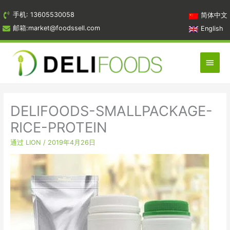
跳
手机: 13605530058
简体中文
到
邮箱:market@foodssell.com
English
内
容
主
菜
单
DELIFOODS-SMALLPACKAGE-
RICE-PROTEIN
通过
LION
/
2019年4月26日