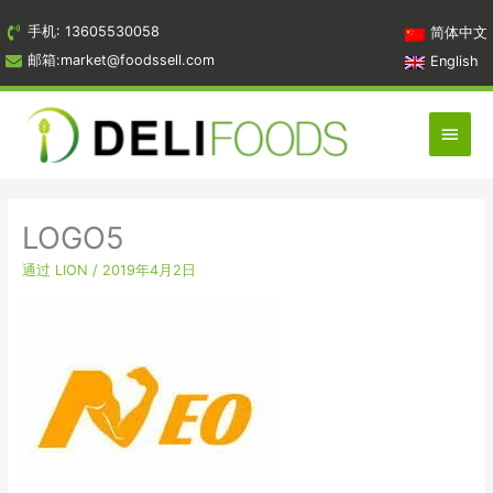
跳
手机: 13605530058
简体中文
到
邮箱:market@foodssell.com
English
内
容
主
菜
单
LOGO5
通过
LION
/
2019年4月2日