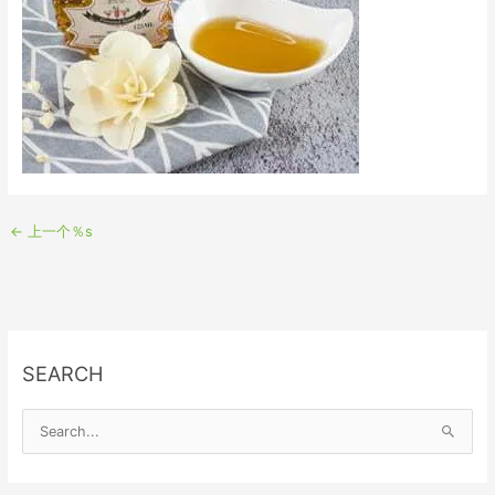
←
上一个％s
SEARCH
S
e
a