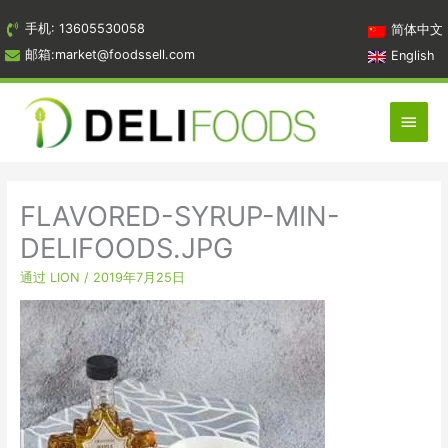
跳
手机: 13605530058
简体中文
到
邮箱:market@foodssell.com
English
内
容
主
菜
单
FLAVORED-SYRUP​-MIN-
DELIFOODS.JPG
通过
LION
/
2019年7月25日