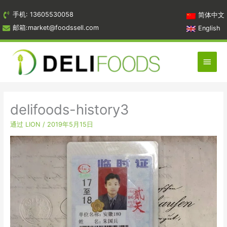
跳
手机: 13605530058
简体中文
到
邮箱:market@foodssell.com
English
内
容
主
菜
单
delifoods-history3
通过
LION
/
2019年5月15日