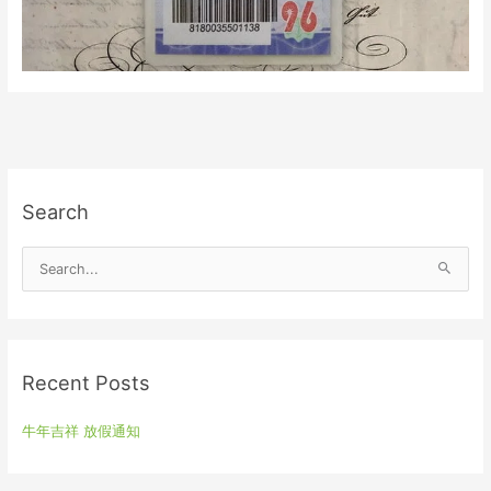
Search
S
e
a
r
Recent Posts
c
h
牛年吉祥 放假通知
f
o