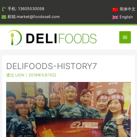
跳
手机: 13605530058
简体中文
到
邮箱:market@foodssell.com
English
内
容
主
菜
单
DELIFOODS-HISTORY7
通过
LION
/
2019年5月15日