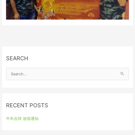
SEARCH
S
e
a
r
RECENT POSTS
c
h
牛年吉祥 放假通知
f
o