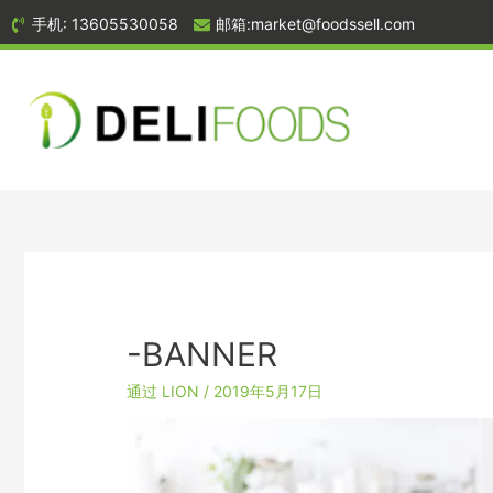
跳
手机: 13605530058
邮箱:market@foodssell.com
到
内
容
-BANNER
通过
LION
/
2019年5月17日