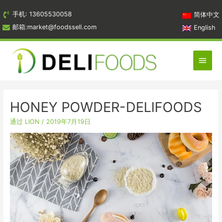
跳
手机: 13605530058
简体中文
到
邮箱:market@foodssell.com
English
内
容
主
菜
单
HONEY POWDER-DELIFOODS
通过
LION
/
2019年7月19日