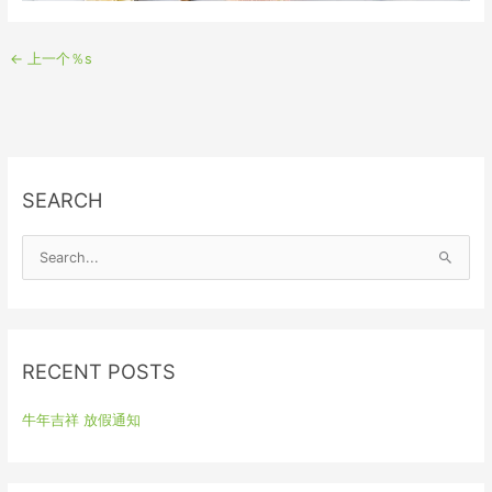
←
上一个％s
SEARCH
S
e
a
r
RECENT POSTS
c
h
牛年吉祥 放假通知
f
o
r