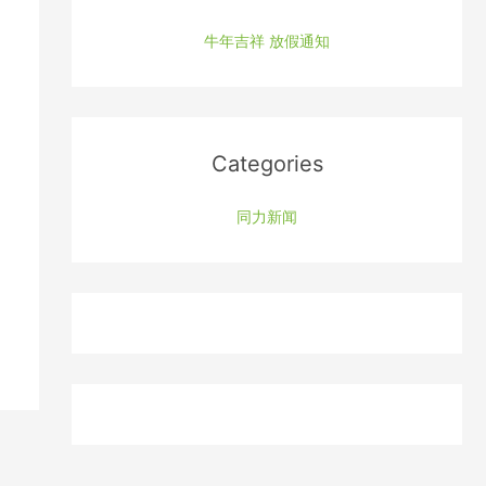
h
f
牛年吉祥 放假通知
o
r
:
Categories
同力新闻