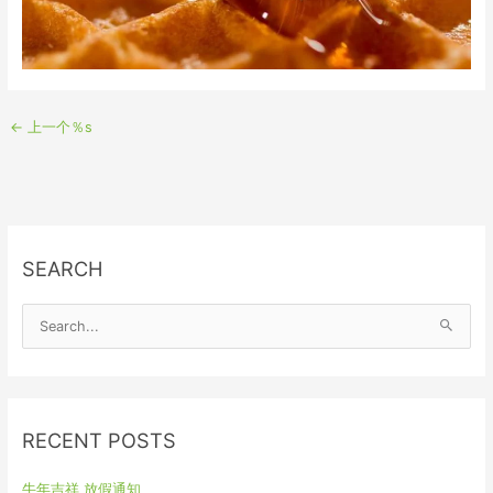
←
上一个％s
SEARCH
S
e
a
r
RECENT POSTS
c
h
牛年吉祥 放假通知