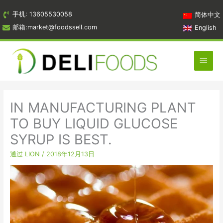
跳
手机: 13605530058
简体中文
到
邮箱:market@foodssell.com
English
内
容
主
菜
单
IN MANUFACTURING PLANT
TO BUY LIQUID GLUCOSE
SYRUP IS BEST.
通过
LION
/
2018年12月13日