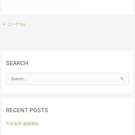
←
上一个％s
SEARCH
S
e
a
r
RECENT POSTS
c
h
牛年吉祥 放假通知
f
o