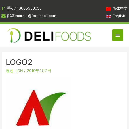
跳
手机: 13605530058
简体中文
到
邮箱:market@foodssell.com
English
内
容
主
菜
单
LOGO2
通过
LION
/
2019年4月2日