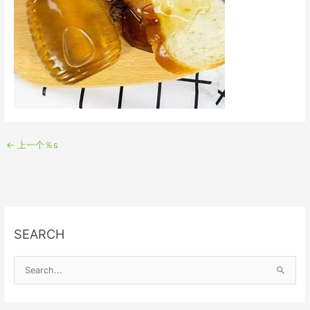
←
上一个％s
SEARCH
S
e
a