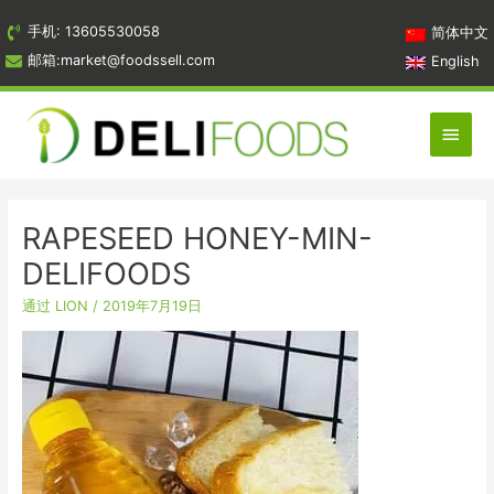
跳
手机: 13605530058
简体中文
到
邮箱:market@foodssell.com
English
内
容
主
菜
单
RAPESEED HONEY-MIN-
DELIFOODS
通过
LION
/
2019年7月19日