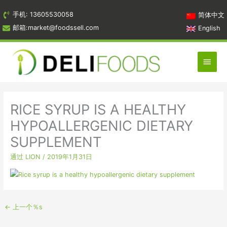
跳
手机: 13605530058
简体中文
到
邮箱:market@foodssell.com
English
内
容
主
菜
单
RICE SYRUP IS A HEALTHY
HYPOALLERGENIC DIETARY
SUPPLEMENT
通过
LION
/
2019年1月31日
←
上一个％s