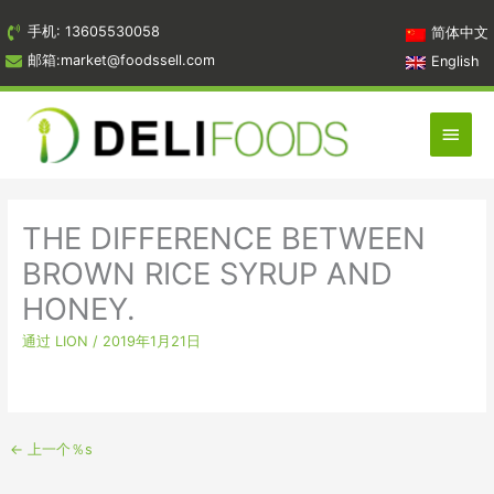
跳
手机: 13605530058
简体中文
到
邮箱:market@foodssell.com
English
内
容
主
菜
单
THE DIFFERENCE BETWEEN
BROWN RICE SYRUP AND
HONEY.
通过
LION
/
2019年1月21日
←
上一个％s