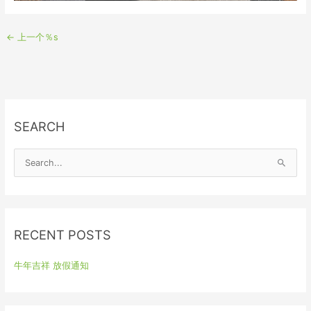
←
上一个％s
SEARCH
S
e
a
r
RECENT POSTS
c
h
牛年吉祥 放假通知
f
o
r