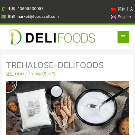
跳
手机: 13605530058
简体中文
到
邮箱:market@foodssell.com
English
内
容
主
菜
单
TREHALOSE-DELIFOODS
通过
LION
/
2019年7月19日