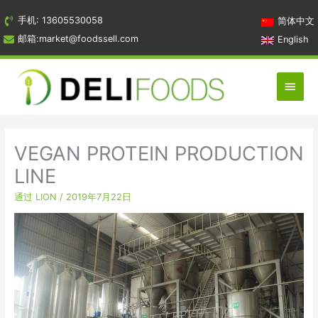
跳
手机: 13605530058
简体中文
到
邮箱:market@foodssell.com
English
内
容
主
菜
单
VEGAN PROTEIN​ PRODUCTION
LINE
通过
LION
/
2019年7月22日