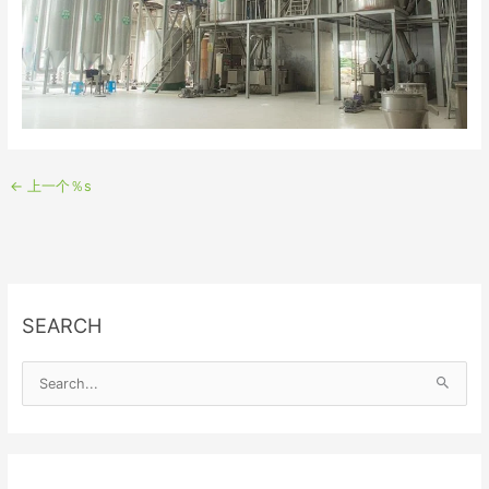
←
上一个％s
SEARCH
S
e
a
r