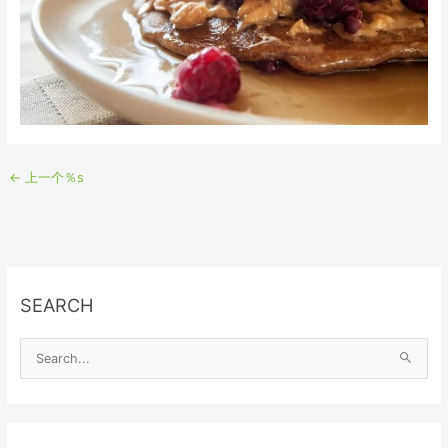
←
上一个％s
SEARCH
S
e
a
r