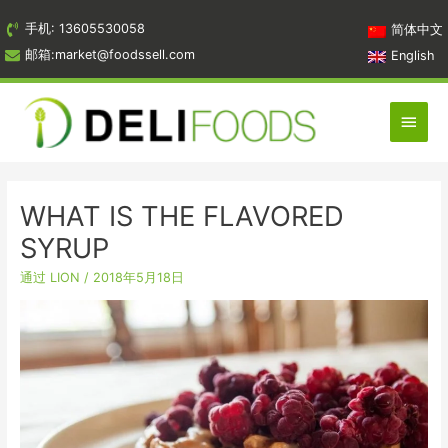
跳
手机: 13605530058
简体中文
到
邮箱:market@foodssell.com
English
内
容
主
菜
单
WHAT IS THE FLAVORED
SYRUP
通过
LION
/
2018年5月18日