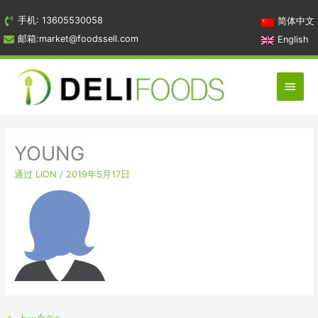
跳
手机: 13605530058
简体中文
到
邮箱:market@foodssell.com
English
内
容
主
菜
单
YOUNG
通过
LION
/
2019年5月17日