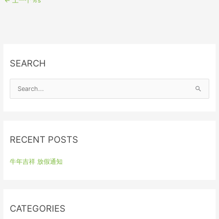
←
上一个％s
SEARCH
S
e
a
r
RECENT POSTS
c
h
牛年吉祥 放假通知
f
o
r
:
CATEGORIES